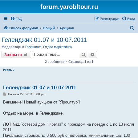
forum.yarobltour.ru
FAQ
Регистрация
Вход
П
Список форумов
Общий
Аукцион
о
Геленджик 01.07 и 10.07.2011
и
Модераторы:
ГалашинН
,
Отдел маркетинга
с
Поиск
Расширенный поиск
Закрыто
к
2 сообщения • Страница
1
из
1
Игорь 7
Геленджик 01.07 и 10.07.2011
С
Пн июн 27, 2011 5:00 pm
о
о
Внимание! Новый аукцион от "Яроблтур"!
б
щ
е
Отдых на море, в Геленджике.
н
и
е
ЛОТ №1.
Гостевой дом "Фрегат" с проездом на поезде с 1 по 13 июля
2011.
Начальная стоимость: 8 500 руб с человека, минимальный шаг 100