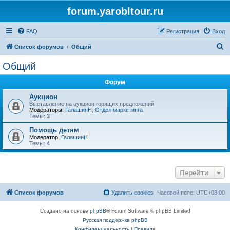
forum.yarobltour.ru
FAQ
Регистрация
Вход
П
Список форумов
Общий
о
Общий
и
Форум
с
к
Аукцион
Выставление на аукцион горящих предложений
Модераторы:
ГалашинН
,
Отдел маркетинга
Темы:
3
Помощь детям
Модератор:
ГалашинН
Темы:
4
Перейти
Список форумов
Удалить cookies
Часовой пояс:
UTC+03:00
Создано на основе
phpBB
® Forum Software © phpBB Limited
Русская поддержка phpBB
Конфиденциальность
|
Правила