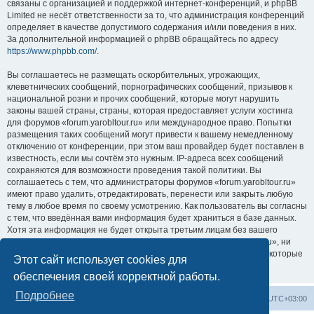
связаны с организацией и поддержкой интернет-конференций, и phpBB
Limited не несёт ответственности за то, что администрация конференций
определяет в качестве допустимого содержания и/или поведения в них.
За дополнительной информацией о phpBB обращайтесь по адресу
https://www.phpbb.com/
.
Вы соглашаетесь не размещать оскорбительных, угрожающих,
клеветнических сообщений, порнографических сообщений, призывов к
национальной розни и прочих сообщений, которые могут нарушить
законы вашей страны, страны, которая предоставляет услуги хостинга
для форумов «forum.yarobltour.ru» или международное право. Попытки
размещения таких сообщений могут привести к вашему немедленному
отключению от конференции, при этом ваш провайдер будет поставлен в
известность, если мы сочтём это нужным. IP-адреса всех сообщений
сохраняются для возможности проведения такой политики. Вы
соглашаетесь с тем, что администраторы форумов «forum.yarobltour.ru»
имеют право удалить, отредактировать, перенести или закрыть любую
тему в любое время по своему усмотрению. Как пользователь вы согласны
с тем, что введённая вами информация будет храниться в базе данных.
Хотя эта информация не будет открыта третьим лицам без вашего
разрешения, ни администрация конференции «forum.yarobltour.ru», ни
phpBB Limited не может быть ответственна за действия хакеров, которые
Этот сайт использует cookies для
могут привести к несанкционированному доступу к ней.
обеспечения своей корректной работы.
Подробнее
Список форумов
Удалить cookies
Часовой пояс:
UTC+03:00