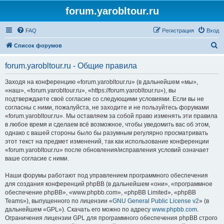
forum.yarobltour.ru
FAQ
Регистрация
Вход
П
Список форумов
о
forum.yarobltour.ru - Общие правила
и
с
Заходя на конференцию «forum.yarobltour.ru» (в дальнейшем «мы»,
«наш», «forum.yarobltour.ru», «https://forum.yarobltour.ru»), вы
к
подтверждаете своё согласие со следующими условиями. Если вы не
согласны с ними, пожалуйста, не заходите и не пользуйтесь форумами
«forum.yarobltour.ru». Мы оставляем за собой право изменять эти правила
в любое время и сделаем всё возможное, чтобы уведомить вас об этом,
однако с вашей стороны было бы разумным регулярно просматривать
этот текст на предмет изменений, так как использование конференции
«forum.yarobltour.ru» после обновления/исправления условий означает
ваше согласие с ними.
Наши форумы работают под управлением программного обеспечения
для создания конференций phpBB (в дальнейшем «они», «программное
обеспечение phpBB», «www.phpbb.com», «phpBB Limited», «phpBB
Teams»), выпущенного по лицензии «
GNU General Public License v2
» (в
дальнейшем «GPL»). Скачать его можно по адресу
www.phpbb.com
.
Ограничения лицензии GPL для программного обеспечения phpBB строго