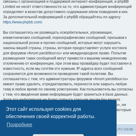
связаны с организацией и поддержкой интернет-конференций, и phpBB
Limited не несёт ответственности за то, что администрация конференций
определяет в качестве допустимого содержания и/или поведения в них.
За дополнительной информацией о phpBB обращайтесь по адресу
https://www.phpbb.com/
.
Вы соглашаетесь не размещать оскорбительных, угрожающих,
клеветнических сообщений, порнографических сообщений, призывов к
национальной розни и прочих сообщений, которые могут нарушить
законы вашей страны, страны, которая предоставляет услуги хостинга
для форумов «forum.yarobltour.ru» или международное право. Попытки
размещения таких сообщений могут привести к вашему немедленному
отключению от конференции, при этом ваш провайдер будет поставлен в
известность, если мы сочтём это нужным. IP-адреса всех сообщений
сохраняются для возможности проведения такой политики. Вы
соглашаетесь с тем, что администраторы форумов «forum.yarobltour.ru»
имеют право удалить, отредактировать, перенести или закрыть любую
тему в любое время по своему усмотрению. Как пользователь вы согласны
с тем, что введённая вами информация будет храниться в базе данных.
Хотя эта информация не будет открыта третьим лицам без вашего
разрешения, ни администрация конференции «forum.yarobltour.ru», ни
Этот сайт использует cookies для
phpBB Limited не может быть ответственна за действия хакеров, которые
могут привести к несанкционированному доступу к ней.
обеспечения своей корректной работы.
Подробнее
Список форумов
Удалить cookies
Часовой пояс:
UTC+03:00