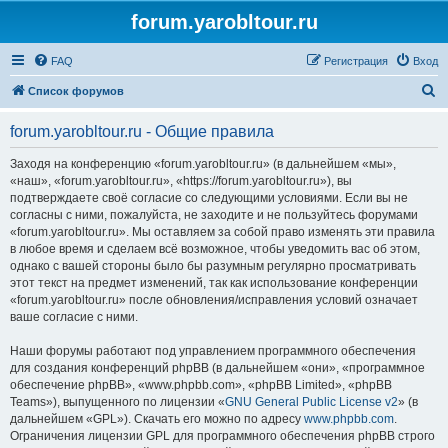
forum.yarobltour.ru
FAQ
Регистрация
Вход
П
Список форумов
о
forum.yarobltour.ru - Общие правила
и
с
Заходя на конференцию «forum.yarobltour.ru» (в дальнейшем «мы»,
«наш», «forum.yarobltour.ru», «https://forum.yarobltour.ru»), вы
к
подтверждаете своё согласие со следующими условиями. Если вы не
согласны с ними, пожалуйста, не заходите и не пользуйтесь форумами
«forum.yarobltour.ru». Мы оставляем за собой право изменять эти правила
в любое время и сделаем всё возможное, чтобы уведомить вас об этом,
однако с вашей стороны было бы разумным регулярно просматривать
этот текст на предмет изменений, так как использование конференции
«forum.yarobltour.ru» после обновления/исправления условий означает
ваше согласие с ними.
Наши форумы работают под управлением программного обеспечения
для создания конференций phpBB (в дальнейшем «они», «программное
обеспечение phpBB», «www.phpbb.com», «phpBB Limited», «phpBB
Teams»), выпущенного по лицензии «
GNU General Public License v2
» (в
дальнейшем «GPL»). Скачать его можно по адресу
www.phpbb.com
.
Ограничения лицензии GPL для программного обеспечения phpBB строго