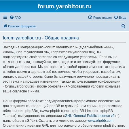
forum.yarobltour.ru
FAQ
Регистрация
Вход
П
Список форумов
о
forum.yarobltour.ru - Общие правила
и
с
Заходя на конференцию «forum.yarobltour.ru» (в дальнейшем «мы»,
«наш», «forum.yarobltour.ru», «https://forum.yarobltour.ru»), вы
к
подтверждаете своё согласие со следующими условиями. Если вы не
согласны с ними, пожалуйста, не заходите и не пользуйтесь форумами
«forum.yarobltour.ru». Мы оставляем за собой право изменять эти правила
в любое время и сделаем всё возможное, чтобы уведомить вас об этом,
однако с вашей стороны было бы разумным регулярно просматривать
этот текст на предмет изменений, так как использование конференции
«forum.yarobltour.ru» после обновления/исправления условий означает
ваше согласие с ними.
Наши форумы работают под управлением программного обеспечения
для создания конференций phpBB (в дальнейшем «они», «программное
обеспечение phpBB», «www.phpbb.com», «phpBB Limited», «phpBB
Teams»), выпущенного по лицензии «
GNU General Public License v2
» (в
дальнейшем «GPL»). Скачать его можно по адресу
www.phpbb.com
.
Ограничения лицензии GPL для программного обеспечения phpBB строго