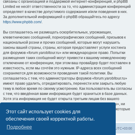
связаны с организацией и поддержкой интернет-конференций, и phpBB
Limited не несёт ответственности за то, что администрация конференций
определяет в качестве допустимого содержания и/или поведения в них.
За дополнительной информацией о phpBB обращайтесь по адресу
https://www.phpbb.com/
.
Вы соглашаетесь не размещать оскорбительных, угрожающих,
клеветнических сообщений, порнографических сообщений, призывов к
национальной розни и прочих сообщений, которые могут нарушить
законы вашей страны, страны, которая предоставляет услуги хостинга
для форумов «forum.yarobltour.ru» или международное право. Попытки
размещения таких сообщений могут привести к вашему немедленному
отключению от конференции, при этом ваш провайдер будет поставлен в
известность, если мы сочтём это нужным. IP-адреса всех сообщений
сохраняются для возможности проведения такой политики. Вы
соглашаетесь с тем, что администраторы форумов «forum.yarobltour.ru»
имеют право удалить, отредактировать, перенести или закрыть любую
тему в любое время по своему усмотрению. Как пользователь вы согласны
с тем, что введённая вами информация будет храниться в базе данных.
Хотя эта информация не будет открыта третьим лицам без вашего
разрешения, ни администрация конференции «forum.yarobltour.ru», ни
phpBB Limited не может быть ответственна за действия хакеров, которые
Этот сайт использует cookies для
могут привести к несанкционированному доступу к ней.
обеспечения своей корректной работы.
Подробнее
Список форумов
Удалить cookies
Часовой пояс:
UTC+03:00