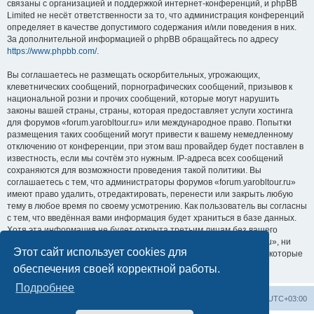
связаны с организацией и поддержкой интернет-конференций, и phpBB
Limited не несёт ответственности за то, что администрация конференций
определяет в качестве допустимого содержания и/или поведения в них.
За дополнительной информацией о phpBB обращайтесь по адресу
https://www.phpbb.com/
.
Вы соглашаетесь не размещать оскорбительных, угрожающих,
клеветнических сообщений, порнографических сообщений, призывов к
национальной розни и прочих сообщений, которые могут нарушить
законы вашей страны, страны, которая предоставляет услуги хостинга
для форумов «forum.yarobltour.ru» или международное право. Попытки
размещения таких сообщений могут привести к вашему немедленному
отключению от конференции, при этом ваш провайдер будет поставлен в
известность, если мы сочтём это нужным. IP-адреса всех сообщений
сохраняются для возможности проведения такой политики. Вы
соглашаетесь с тем, что администраторы форумов «forum.yarobltour.ru»
имеют право удалить, отредактировать, перенести или закрыть любую
тему в любое время по своему усмотрению. Как пользователь вы согласны
с тем, что введённая вами информация будет храниться в базе данных.
Хотя эта информация не будет открыта третьим лицам без вашего
разрешения, ни администрация конференции «forum.yarobltour.ru», ни
Этот сайт использует cookies для
phpBB Limited не может быть ответственна за действия хакеров, которые
могут привести к несанкционированному доступу к ней.
обеспечения своей корректной работы.
Подробнее
Список форумов
Удалить cookies
Часовой пояс:
UTC+03:00