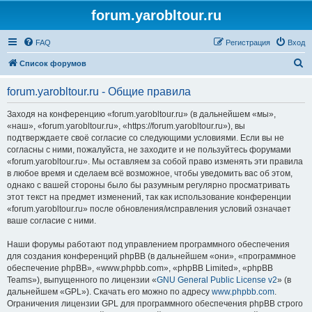
forum.yarobltour.ru
FAQ
Регистрация
Вход
П
Список форумов
о
forum.yarobltour.ru - Общие правила
и
с
Заходя на конференцию «forum.yarobltour.ru» (в дальнейшем «мы»,
«наш», «forum.yarobltour.ru», «https://forum.yarobltour.ru»), вы
к
подтверждаете своё согласие со следующими условиями. Если вы не
согласны с ними, пожалуйста, не заходите и не пользуйтесь форумами
«forum.yarobltour.ru». Мы оставляем за собой право изменять эти правила
в любое время и сделаем всё возможное, чтобы уведомить вас об этом,
однако с вашей стороны было бы разумным регулярно просматривать
этот текст на предмет изменений, так как использование конференции
«forum.yarobltour.ru» после обновления/исправления условий означает
ваше согласие с ними.
Наши форумы работают под управлением программного обеспечения
для создания конференций phpBB (в дальнейшем «они», «программное
обеспечение phpBB», «www.phpbb.com», «phpBB Limited», «phpBB
Teams»), выпущенного по лицензии «
GNU General Public License v2
» (в
дальнейшем «GPL»). Скачать его можно по адресу
www.phpbb.com
.
Ограничения лицензии GPL для программного обеспечения phpBB строго