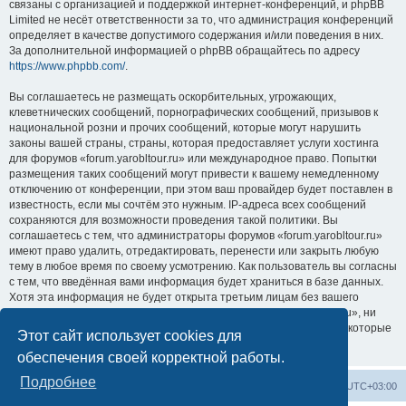
связаны с организацией и поддержкой интернет-конференций, и phpBB
Limited не несёт ответственности за то, что администрация конференций
определяет в качестве допустимого содержания и/или поведения в них.
За дополнительной информацией о phpBB обращайтесь по адресу
https://www.phpbb.com/
.
Вы соглашаетесь не размещать оскорбительных, угрожающих,
клеветнических сообщений, порнографических сообщений, призывов к
национальной розни и прочих сообщений, которые могут нарушить
законы вашей страны, страны, которая предоставляет услуги хостинга
для форумов «forum.yarobltour.ru» или международное право. Попытки
размещения таких сообщений могут привести к вашему немедленному
отключению от конференции, при этом ваш провайдер будет поставлен в
известность, если мы сочтём это нужным. IP-адреса всех сообщений
сохраняются для возможности проведения такой политики. Вы
соглашаетесь с тем, что администраторы форумов «forum.yarobltour.ru»
имеют право удалить, отредактировать, перенести или закрыть любую
тему в любое время по своему усмотрению. Как пользователь вы согласны
с тем, что введённая вами информация будет храниться в базе данных.
Хотя эта информация не будет открыта третьим лицам без вашего
разрешения, ни администрация конференции «forum.yarobltour.ru», ни
phpBB Limited не может быть ответственна за действия хакеров, которые
Этот сайт использует cookies для
могут привести к несанкционированному доступу к ней.
обеспечения своей корректной работы.
Подробнее
Список форумов
Удалить cookies
Часовой пояс:
UTC+03:00