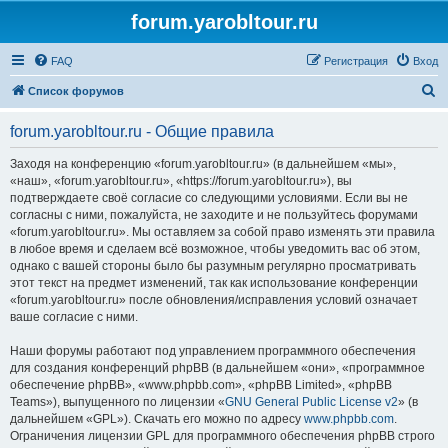
forum.yarobltour.ru
FAQ
Регистрация
Вход
П
Список форумов
о
forum.yarobltour.ru - Общие правила
и
с
Заходя на конференцию «forum.yarobltour.ru» (в дальнейшем «мы»,
«наш», «forum.yarobltour.ru», «https://forum.yarobltour.ru»), вы
к
подтверждаете своё согласие со следующими условиями. Если вы не
согласны с ними, пожалуйста, не заходите и не пользуйтесь форумами
«forum.yarobltour.ru». Мы оставляем за собой право изменять эти правила
в любое время и сделаем всё возможное, чтобы уведомить вас об этом,
однако с вашей стороны было бы разумным регулярно просматривать
этот текст на предмет изменений, так как использование конференции
«forum.yarobltour.ru» после обновления/исправления условий означает
ваше согласие с ними.
Наши форумы работают под управлением программного обеспечения
для создания конференций phpBB (в дальнейшем «они», «программное
обеспечение phpBB», «www.phpbb.com», «phpBB Limited», «phpBB
Teams»), выпущенного по лицензии «
GNU General Public License v2
» (в
дальнейшем «GPL»). Скачать его можно по адресу
www.phpbb.com
.
Ограничения лицензии GPL для программного обеспечения phpBB строго