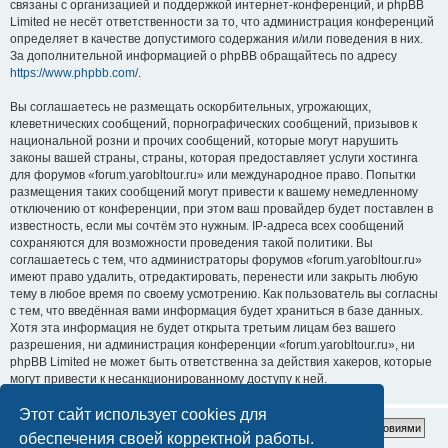
связаны с организацией и поддержкой интернет-конференций, и phpBB
Limited не несёт ответственности за то, что администрация конференций
определяет в качестве допустимого содержания и/или поведения в них.
За дополнительной информацией о phpBB обращайтесь по адресу
https://www.phpbb.com/
.
Вы соглашаетесь не размещать оскорбительных, угрожающих,
клеветнических сообщений, порнографических сообщений, призывов к
национальной розни и прочих сообщений, которые могут нарушить
законы вашей страны, страны, которая предоставляет услуги хостинга
для форумов «forum.yarobltour.ru» или международное право. Попытки
размещения таких сообщений могут привести к вашему немедленному
отключению от конференции, при этом ваш провайдер будет поставлен в
известность, если мы сочтём это нужным. IP-адреса всех сообщений
сохраняются для возможности проведения такой политики. Вы
соглашаетесь с тем, что администраторы форумов «forum.yarobltour.ru»
имеют право удалить, отредактировать, перенести или закрыть любую
тему в любое время по своему усмотрению. Как пользователь вы согласны
с тем, что введённая вами информация будет храниться в базе данных.
Хотя эта информация не будет открыта третьим лицам без вашего
разрешения, ни администрация конференции «forum.yarobltour.ru», ни
phpBB Limited не может быть ответственна за действия хакеров, которые
могут привести к несанкционированному доступу к ней.
Этот сайт использует cookies для
обеспечения своей корректной работы.