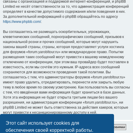
связаны с организацией и поддержкой интернет-конференций, и phpBB
Limited не несёт ответственности за то, что администрация конференций
определяет в качестве допустимого содержания и/или поведения в них.
За дополнительной информацией о phpBB обращайтесь по адресу
https://www.phpbb.com/
.
Вы соглашаетесь не размещать оскорбительных, угрожающих,
клеветнических сообщений, порнографических сообщений, призывов к
национальной розни и прочих сообщений, которые могут нарушить
законы вашей страны, страны, которая предоставляет услуги хостинга
для форумов «forum.yarobltour.ru» или международное право. Попытки
размещения таких сообщений могут привести к вашему немедленному
отключению от конференции, при этом ваш провайдер будет поставлен в
известность, если мы сочтём это нужным. IP-адреса всех сообщений
сохраняются для возможности проведения такой политики. Вы
соглашаетесь с тем, что администраторы форумов «forum.yarobltour.ru»
имеют право удалить, отредактировать, перенести или закрыть любую
тему в любое время по своему усмотрению. Как пользователь вы согласны
с тем, что введённая вами информация будет храниться в базе данных.
Хотя эта информация не будет открыта третьим лицам без вашего
разрешения, ни администрация конференции «forum.yarobltour.ru», ни
phpBB Limited не может быть ответственна за действия хакеров, которые
могут привести к несанкционированному доступу к ней.
Этот сайт использует cookies для
обеспечения своей корректной работы.