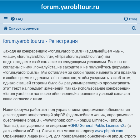
forum.yarobltour.ru
FAQ
Вход
П
Список форумов
о
forum.yarobltour.ru - Регистрация
и
с
Заходя на конференцию «forum.yarobltour.ru» (в дальнейшем «мы»,
«наш», «forum.yarobltour.ru», «https://forum.yarobltour.ru»), вы
к
подтверждаете своё согласие со следующими условиями. Если вы не
согласны с ними, пожалуйста, не заходите и не пользуйтесь форумами
«forum.yarobltour.ru». Мы оставляем за собой право изменять эти правила
в любое время и сделаем всё возможное, чтобы уведомить вас об этом,
однако с вашей стороны было бы разумным регулярно просматривать
этот текст на предмет изменений, так как использование конференции
«forum.yarobltour.ru» после обновления/исправления условий означает
ваше согласие с ними.
Наши форумы работают под управлением программного обеспечения
для создания конференций phpBB (в дальнейшем «они», «программное
обеспечение phpBB», «www.phpbb.com», «phpBB Limited», «phpBB
Teams»), выпущенного по лицензии «
GNU General Public License v2
» (в
дальнейшем «GPL»). Скачать его можно по адресу
www.phpbb.com
.
Ограничения лицензии GPL для программного обеспечения phpBB строго