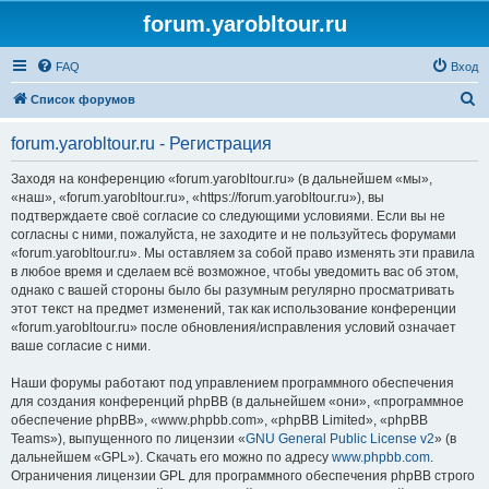
forum.yarobltour.ru
FAQ
Вход
П
Список форумов
о
forum.yarobltour.ru - Регистрация
и
с
Заходя на конференцию «forum.yarobltour.ru» (в дальнейшем «мы»,
«наш», «forum.yarobltour.ru», «https://forum.yarobltour.ru»), вы
к
подтверждаете своё согласие со следующими условиями. Если вы не
согласны с ними, пожалуйста, не заходите и не пользуйтесь форумами
«forum.yarobltour.ru». Мы оставляем за собой право изменять эти правила
в любое время и сделаем всё возможное, чтобы уведомить вас об этом,
однако с вашей стороны было бы разумным регулярно просматривать
этот текст на предмет изменений, так как использование конференции
«forum.yarobltour.ru» после обновления/исправления условий означает
ваше согласие с ними.
Наши форумы работают под управлением программного обеспечения
для создания конференций phpBB (в дальнейшем «они», «программное
обеспечение phpBB», «www.phpbb.com», «phpBB Limited», «phpBB
Teams»), выпущенного по лицензии «
GNU General Public License v2
» (в
дальнейшем «GPL»). Скачать его можно по адресу
www.phpbb.com
.
Ограничения лицензии GPL для программного обеспечения phpBB строго