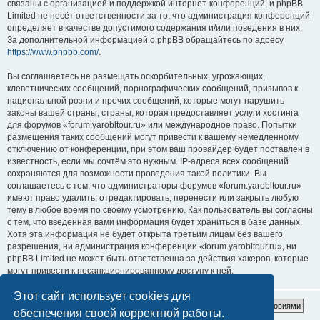
связаны с организацией и поддержкой интернет-конференций, и phpBB
Limited не несёт ответственности за то, что администрация конференций
определяет в качестве допустимого содержания и/или поведения в них.
За дополнительной информацией о phpBB обращайтесь по адресу
https://www.phpbb.com/
.
Вы соглашаетесь не размещать оскорбительных, угрожающих,
клеветнических сообщений, порнографических сообщений, призывов к
национальной розни и прочих сообщений, которые могут нарушить
законы вашей страны, страны, которая предоставляет услуги хостинга
для форумов «forum.yarobltour.ru» или международное право. Попытки
размещения таких сообщений могут привести к вашему немедленному
отключению от конференции, при этом ваш провайдер будет поставлен в
известность, если мы сочтём это нужным. IP-адреса всех сообщений
сохраняются для возможности проведения такой политики. Вы
соглашаетесь с тем, что администраторы форумов «forum.yarobltour.ru»
имеют право удалить, отредактировать, перенести или закрыть любую
тему в любое время по своему усмотрению. Как пользователь вы согласны
с тем, что введённая вами информация будет храниться в базе данных.
Хотя эта информация не будет открыта третьим лицам без вашего
разрешения, ни администрация конференции «forum.yarobltour.ru», ни
phpBB Limited не может быть ответственна за действия хакеров, которые
могут привести к несанкционированному доступу к ней.
Этот сайт использует cookies для
обеспечения своей корректной работы.