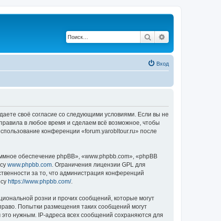
Поиск
Расширенный по
Вход
верждаете своё согласие со следующими условиями. Если вы не
и правила в любое время и сделаем всё возможное, чтобы
спользование конференции «forum.yarobltour.ru» после
ммное обеспечение phpBB», «www.phpbb.com», «phpBB
есу
www.phpbb.com
. Ограничения лицензии GPL для
ственности за то, что администрация конференций
есу
https://www.phpbb.com/
.
циональной розни и прочих сообщений, которые могут
 право. Попытки размещения таких сообщений могут
 это нужным. IP-адреса всех сообщений сохраняются для