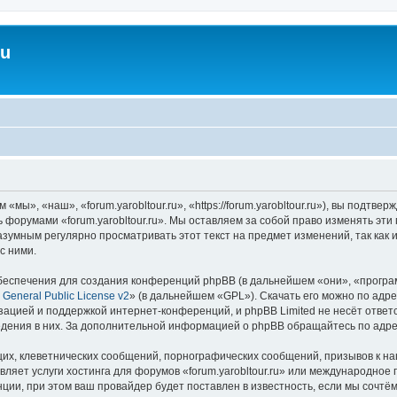
ru
«мы», «наш», «forum.yarobltour.ru», «https://forum.yarobltour.ru»), вы подт
ь форумами «forum.yarobltour.ru». Мы оставляем за собой право изменять эт
азумным регулярно просматривать этот текст на предмет изменений, так как и
с ними.
еспечения для создания конференций phpBB (в дальнейшем «они», «програ
General Public License v2
» (в дальнейшем «GPL»). Скачать его можно по адр
зацией и поддержкой интернет-конференций, и phpBB Limited не несёт ответ
ведения в них. За дополнительной информацией о phpBB обращайтесь по адр
их, клеветнических сообщений, порнографических сообщений, призывов к на
ляет услуги хостинга для форумов «forum.yarobltour.ru» или международное
ии, при этом ваш провайдер будет поставлен в известность, если мы сочтём