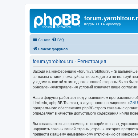
forum.yarobltour.
Форумы СТА Яроблтур
Ссылки
FAQ
Список форумов
forum.yarobltour.ru - Регистрация
Заходя на конференцию «forum.yarobltour.ru» (в дальнейшем 
согласны с ними, пожалуйста, не заходите и не пользуйтес
уведомить вас об этом, однако с вашей стороны было бы р
обновления/исправления условий означает ваше согласие 
Наши форумы работают под управлением программного об
Limited», «phpBB Teams»), выпущенного по лицензии «
GNU 
программного обеспечения phpBB строго связаны с органи
определяет в качестве допустимого содержания и/или по
Вы соглашаетесь не размещать оскорбительных, угрожающ
нарушить законы вашей страны, страны, которая предостав
привести к вашему немедленному отключению от конференц