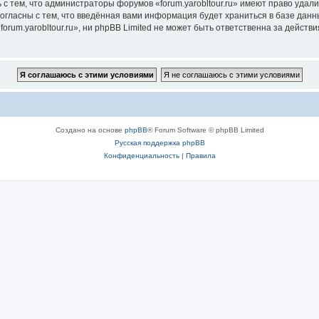
с тем, что администраторы форумов «forum.yarobltour.ru» имеют право удали
согласны с тем, что введённая вами информация будет храниться в базе дан
um.yarobltour.ru», ни phpBB Limited не может быть ответственна за действия
Создано на основе
phpBB
® Forum Software © phpBB Limited
Русская поддержка phpBB
Конфиденциальность
|
Правила