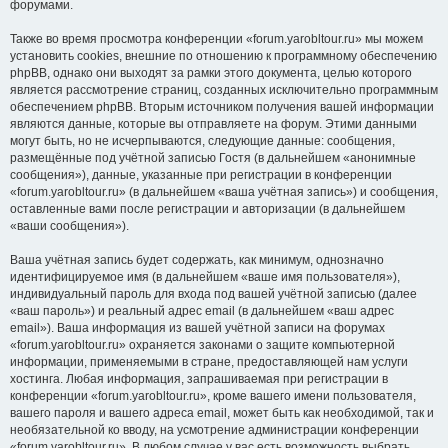
форумами.
Также во время просмотра конференции «forum.yarobltour.ru» мы можем
установить cookies, внешние по отношению к программному обеспечению
phpBB, однако они выходят за рамки этого документа, целью которого
является рассмотрение страниц, созданных исключительно программным
обеспечением phpBB. Вторым источником получения вашей информации
являются данные, которые вы отправляете на форум. Этими данными
могут быть, но не исчерпываются, следующие данные: сообщения,
размещённые под учётной записью Гостя (в дальнейшем «анонимные
сообщения»), данные, указанные при регистрации в конференции
«forum.yarobltour.ru» (в дальнейшем «ваша учётная запись») и сообщения,
оставленные вами после регистрации и авторизации (в дальнейшем
«ваши сообщения»).
Ваша учётная запись будет содержать, как минимум, однозначно
идентифицируемое имя (в дальнейшем «ваше имя пользователя»),
индивидуальный пароль для входа под вашей учётной записью (далее
«ваш пароль») и реальный адрес email (в дальнейшем «ваш адрес
email»). Ваша информация из вашей учётной записи на форумах
«forum.yarobltour.ru» охраняется законами о защите компьютерной
информации, применяемыми в стране, предоставляющей нам услуги
хостинга. Любая информация, запрашиваемая при регистрации в
конференции «forum.yarobltour.ru», кроме вашего имени пользователя,
вашего пароля и вашего адреса email, может быть как необходимой, так и
необязательной ко вводу, на усмотрение администрации конференции
«forum.yarobltour.ru». В любом случае у вас есть возможность выбрать,