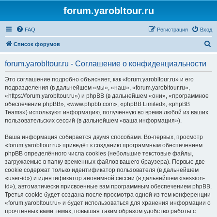
forum.yarobltour.ru
FAQ
Регистрация
Вход
П
Список форумов
о
forum.yarobltour.ru - Соглашение о конфиденциальности
и
с
Это соглашение подробно объясняет, как «forum.yarobltour.ru» и его
подразделения (в дальнейшем «мы», «наш», «forum.yarobltour.ru»,
к
«https://forum.yarobltour.ru») и phpBB (в дальнейшем «они», «программное
обеспечение phpBB», «www.phpbb.com», «phpBB Limited», «phpBB
Teams») используют информацию, полученную во время любой из ваших
пользовательских сессий (в дальнейшем «ваша информация»).
Ваша информация собирается двумя способами. Во-первых, просмотр
«forum.yarobltour.ru» приведёт к созданию программным обеспечением
phpBB определённого числа cookies (небольшие текстовые файлы,
загружаемые в папку временных файлов вашего браузера). Первые две
cookie содержат только идентификатор пользователя (в дальнейшем
«user-id») и идентификатор анонимной сессии (в дальнейшем «session-
id»), автоматически присвоенные вам программным обеспечением phpBB.
Третья cookie будет создана после просмотра одной из тем конференции
«forum.yarobltour.ru» и будет использоваться для хранения информации о
прочтённых вами темах, повышая таким образом удобство работы с