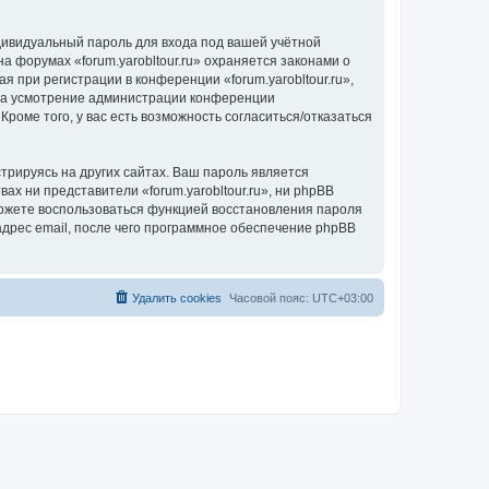
дивидуальный пароль для входа под вашей учётной
а форумах «forum.yarobltour.ru» охраняется законами о
при регистрации в конференции «forum.yarobltour.ru»,
, на усмотрение администрации конференции
Кроме того, у вас есть возможность согласиться/отказаться
рируясь на других сайтах. Ваш пароль является
вах ни представители «forum.yarobltour.ru», ни phpBB
 сможете воспользоваться функцией восстановления пароля
дрес email, после чего программное обеспечение phpBB
Удалить cookies
Часовой пояс:
UTC+03:00