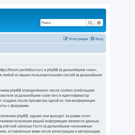
Поиск
Расширенный по
Регистрация
Вход
tps://forum.yarobltour.ru») и phpBB (в дальнейшем «они»,
я любой из ваших пользовательских сессий (в дальнейшем
ением phpBB определённого числа cookies (небольшие
ователя (в дальнейшем «user-id») и идентификатор
ет создана после просмотра одной из тем конференции
боты с форумами.
спечению phpBB, однако они выходят за рамки этого
точником получения вашей информации являются данные,
д учётной записью Гостя (в дальнейшем «анонимные
ения, оставленные вами после регистрации и авторизации