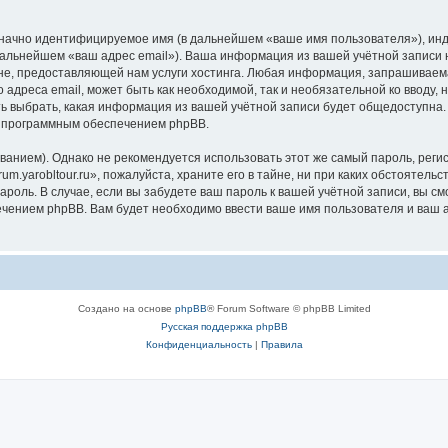
означно идентифицируемое имя (в дальнейшем «ваше имя пользователя»), ин
дальнейшем «ваш адрес email»). Ваша информация из вашей учётной записи н
 предоставляющей нам услуги хостинга. Любая информация, запрашиваемая 
 адреса email, может быть как необходимой, так и необязательной ко вводу
ость выбрать, какая информация из вашей учётной записи будет общедоступна. 
х программным обеспечением phpBB.
ием). Однако не рекомендуется использовать этот же самый пароль, регист
m.yarobltour.ru», пожалуйста, храните его в тайне, ни при каких обстоятельст
 пароль. В случае, если вы забудете ваш пароль к вашей учётной записи, вы
ением phpBB. Вам будет необходимо ввести ваше имя пользователя и ваш а
Создано на основе
phpBB
® Forum Software © phpBB Limited
Русская поддержка phpBB
Конфиденциальность
|
Правила