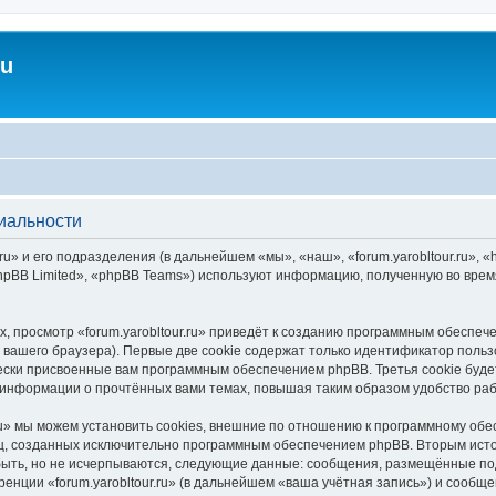
ru
циальности
u» и его подразделения (в дальнейшем «мы», «наш», «forum.yarobltour.ru», «ht
pBB Limited», «phpBB Teams») используют информацию, полученную во врем
 просмотр «forum.yarobltour.ru» приведёт к созданию программным обеспеч
вашего браузера). Первые две cookie содержат только идентификатор польз
чески присвоенные вам программным обеспечением phpBB. Третья cookie буд
ия информации о прочтённых вами темах, повышая таким образом удобство ра
ru» мы можем установить cookies, внешние по отношению к программному обе
иц, созданных исключительно программным обеспечением phpBB. Вторым ис
быть, но не исчерпываются, следующие данные: сообщения, размещённые по
енции «forum.yarobltour.ru» (в дальнейшем «ваша учётная запись») и сообщ