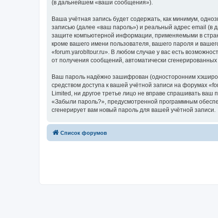
(в дальнейшем «ваши сообщения»).
Ваша учётная запись будет содержать, как минимум, одн
записью (далее «ваш пароль») и реальный адрес email (в 
защите компьютерной информации, применяемыми в стране,
кроме вашего имени пользователя, вашего пароля и вашего
«forum.yarobltour.ru». В любом случае у вас есть возможн
от получения сообщений, автоматически сгенерированны
Ваш пароль надёжно зашифрован (односторонним хэширован
средством доступа к вашей учётной записи на форумах «foru
Limited, ни другое третье лицо не вправе спрашивать ваш
«Забыли пароль?», предусмотренной программным обеспеч
сгенерирует вам новый пароль для вашей учётной записи.
Список форумов