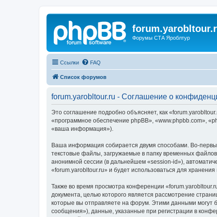
forum.yarobltour.
Форумы СТА Яроблтур
Ссылки
FAQ
Список форумов
forum.yarobltour.ru - Соглашение о конфиден
Это соглашение подробно объясняет, как «forum.yarobltour.r
«программное обеспечение phpBB», «www.phpbb.com», «ph
«ваша информация»).
Ваша информация собирается двумя способами. Во-первых,
текстовые файлы, загружаемые в папку временных файлов 
анонимной сессии (в дальнейшем «session-id»), автомати
«forum.yarobltour.ru» и будет использоваться для хранен
Также во время просмотра конференции «forum.yarobltour.
документа, целью которого является рассмотрение стран
которые вы отправляете на форум. Этими данными могут 
сообщения»), данные, указанные при регистрации в конфер