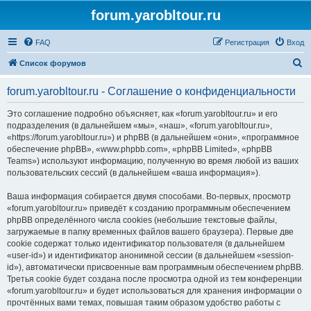
forum.yarobltour.ru
FAQ
Регистрация
Вход
П
Список форумов
о
forum.yarobltour.ru - Соглашение о конфиденциальности
и
с
Это соглашение подробно объясняет, как «forum.yarobltour.ru» и его
подразделения (в дальнейшем «мы», «наш», «forum.yarobltour.ru»,
к
«https://forum.yarobltour.ru») и phpBB (в дальнейшем «они», «программное
обеспечение phpBB», «www.phpbb.com», «phpBB Limited», «phpBB
Teams») используют информацию, полученную во время любой из ваших
пользовательских сессий (в дальнейшем «ваша информация»).
Ваша информация собирается двумя способами. Во-первых, просмотр
«forum.yarobltour.ru» приведёт к созданию программным обеспечением
phpBB определённого числа cookies (небольшие текстовые файлы,
загружаемые в папку временных файлов вашего браузера). Первые две
cookie содержат только идентификатор пользователя (в дальнейшем
«user-id») и идентификатор анонимной сессии (в дальнейшем «session-
id»), автоматически присвоенные вам программным обеспечением phpBB.
Третья cookie будет создана после просмотра одной из тем конференции
«forum.yarobltour.ru» и будет использоваться для хранения информации о
прочтённых вами темах, повышая таким образом удобство работы с