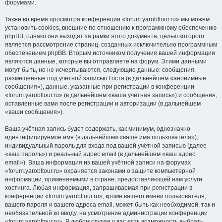
форумами.
Также во время просмотра конференции «forum.yarobltour.ru» мы можем
установить cookies, внешние по отношению к программному обеспечению
phpBB, однако они выходят за рамки этого документа, целью которого
является рассмотрение страниц, созданных исключительно программным
обеспечением phpBB. Вторым источником получения вашей информации
являются данные, которые вы отправляете на форум. Этими данными
могут быть, но не исчерпываются, следующие данные: сообщения,
размещённые под учётной записью Гостя (в дальнейшем «анонимные
сообщения»), данные, указанные при регистрации в конференции
«forum.yarobltour.ru» (в дальнейшем «ваша учётная запись») и сообщения,
оставленные вами после регистрации и авторизации (в дальнейшем
«ваши сообщения»).
Ваша учётная запись будет содержать, как минимум, однозначно
идентифицируемое имя (в дальнейшем «ваше имя пользователя»),
индивидуальный пароль для входа под вашей учётной записью (далее
«ваш пароль») и реальный адрес email (в дальнейшем «ваш адрес
email»). Ваша информация из вашей учётной записи на форумах
«forum.yarobltour.ru» охраняется законами о защите компьютерной
информации, применяемыми в стране, предоставляющей нам услуги
хостинга. Любая информация, запрашиваемая при регистрации в
конференции «forum.yarobltour.ru», кроме вашего имени пользователя,
вашего пароля и вашего адреса email, может быть как необходимой, так и
необязательной ко вводу, на усмотрение администрации конференции
«forum.yarobltour.ru». В любом случае у вас есть возможность выбрать,