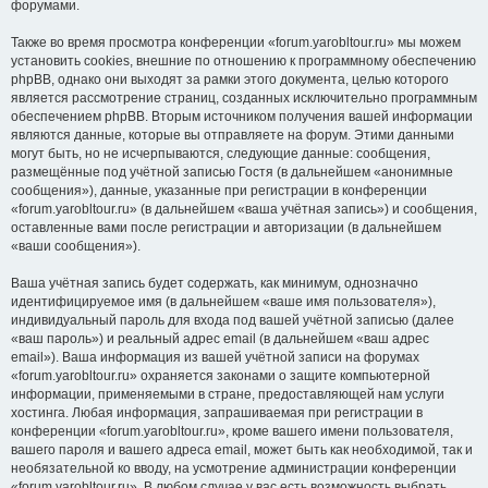
форумами.
Также во время просмотра конференции «forum.yarobltour.ru» мы можем
установить cookies, внешние по отношению к программному обеспечению
phpBB, однако они выходят за рамки этого документа, целью которого
является рассмотрение страниц, созданных исключительно программным
обеспечением phpBB. Вторым источником получения вашей информации
являются данные, которые вы отправляете на форум. Этими данными
могут быть, но не исчерпываются, следующие данные: сообщения,
размещённые под учётной записью Гостя (в дальнейшем «анонимные
сообщения»), данные, указанные при регистрации в конференции
«forum.yarobltour.ru» (в дальнейшем «ваша учётная запись») и сообщения,
оставленные вами после регистрации и авторизации (в дальнейшем
«ваши сообщения»).
Ваша учётная запись будет содержать, как минимум, однозначно
идентифицируемое имя (в дальнейшем «ваше имя пользователя»),
индивидуальный пароль для входа под вашей учётной записью (далее
«ваш пароль») и реальный адрес email (в дальнейшем «ваш адрес
email»). Ваша информация из вашей учётной записи на форумах
«forum.yarobltour.ru» охраняется законами о защите компьютерной
информации, применяемыми в стране, предоставляющей нам услуги
хостинга. Любая информация, запрашиваемая при регистрации в
конференции «forum.yarobltour.ru», кроме вашего имени пользователя,
вашего пароля и вашего адреса email, может быть как необходимой, так и
необязательной ко вводу, на усмотрение администрации конференции
«forum.yarobltour.ru». В любом случае у вас есть возможность выбрать,