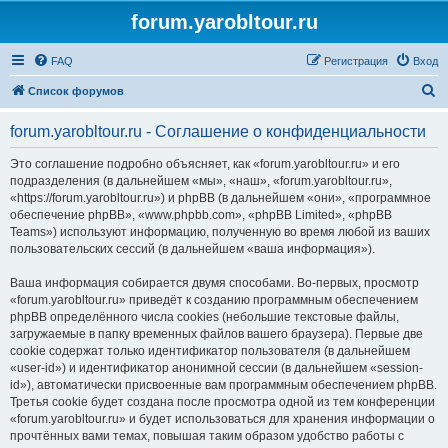
forum.yarobltour.ru
FAQ
Регистрация
Вход
П
Список форумов
о
forum.yarobltour.ru - Соглашение о конфиденциальности
и
с
Это соглашение подробно объясняет, как «forum.yarobltour.ru» и его
подразделения (в дальнейшем «мы», «наш», «forum.yarobltour.ru»,
к
«https://forum.yarobltour.ru») и phpBB (в дальнейшем «они», «программное
обеспечение phpBB», «www.phpbb.com», «phpBB Limited», «phpBB
Teams») используют информацию, полученную во время любой из ваших
пользовательских сессий (в дальнейшем «ваша информация»).
Ваша информация собирается двумя способами. Во-первых, просмотр
«forum.yarobltour.ru» приведёт к созданию программным обеспечением
phpBB определённого числа cookies (небольшие текстовые файлы,
загружаемые в папку временных файлов вашего браузера). Первые две
cookie содержат только идентификатор пользователя (в дальнейшем
«user-id») и идентификатор анонимной сессии (в дальнейшем «session-
id»), автоматически присвоенные вам программным обеспечением phpBB.
Третья cookie будет создана после просмотра одной из тем конференции
«forum.yarobltour.ru» и будет использоваться для хранения информации о
прочтённых вами темах, повышая таким образом удобство работы с