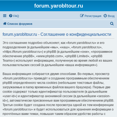
forum.yarobltour.ru
FAQ
Регистрация
Вход
П
Список форумов
о
forum.yarobltour.ru - Соглашение о конфиденциальности
и
с
Это соглашение подробно объясняет, как «forum.yarobltour.ru» и его
подразделения (в дальнейшем «мы», «наш», «forum.yarobltour.ru»,
к
«https://forum.yarobltour.ru») и phpBB (в дальнейшем «они», «программное
обеспечение phpBB», «www.phpbb.com», «phpBB Limited», «phpBB
Teams») используют информацию, полученную во время любой из ваших
пользовательских сессий (в дальнейшем «ваша информация»).
Ваша информация собирается двумя способами. Во-первых, просмотр
«forum.yarobltour.ru» приведёт к созданию программным обеспечением
phpBB определённого числа cookies (небольшие текстовые файлы,
загружаемые в папку временных файлов вашего браузера). Первые две
cookie содержат только идентификатор пользователя (в дальнейшем
«user-id») и идентификатор анонимной сессии (в дальнейшем «session-
id»), автоматически присвоенные вам программным обеспечением phpBB.
Третья cookie будет создана после просмотра одной из тем конференции
«forum.yarobltour.ru» и будет использоваться для хранения информации о
прочтённых вами темах, повышая таким образом удобство работы с