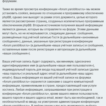
форумами.
Также во время просмотра конференции «forum.yarobltour.ru» мы можем
установить cookies, внешние по отношению к программному обеспечению
phpBB, однако они выходят за рамки этого документа, целью которого
является рассмотрение страниц, созданных исключительно программным
обеспечением phpBB. Вторым источником получения вашей информации
являются данные, которые вы отправляете на форум. Этими данными
могут быть, но не исчерпываются, следующие данные: сообщения,
размещённые под учётной записью Гостя (в дальнейшем «анонимные
сообщения»), данные, указанные при регистрации в конференции
«forum.yarobltour.ru» (в дальнейшем «ваша учётная запись») и сообщения,
оставленные вами после регистрации и авторизации (в дальнейшем
«ваши сообщения»).
Ваша учётная запись будет содержать, как минимум, однозначно
идентифицируемое имя (в дальнейшем «ваше имя пользователя»),
индивидуальный пароль для входа под вашей учётной записью (далее
«ваш пароль») и реальный адрес email (в дальнейшем «ваш адрес
email»). Ваша информация из вашей учётной записи на форумах
«forum.yarobltour.ru» охраняется законами о защите компьютерной
информации, применяемыми в стране, предоставляющей нам услуги
хостинга. Любая информация, запрашиваемая при регистрации в
конференции «forum.yarobltour.ru», кроме вашего имени пользователя,
вашего пароля и вашего адреса email, может быть как необходимой, так и
необязательной ко вводу, на усмотрение администрации конференции
«forum.yarobltour.ru». В любом случае у вас есть возможность выбрать,