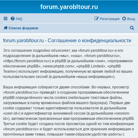
forum.yarobltour.ru
FAQ
Регистрация
Вход
П
Список форумов
о
forum.yarobltour.ru - Соглашение о конфиденциальности
и
с
Это соглашение подробно объясняет, как «forum.yarobltour.ru» и его
подразделения (в дальнейшем «мы», «наш», «forum.yarobltour.ru»,
к
«https://forum.yarobltour.ru») и phpBB (в дальнейшем «они», «программное
обеспечение phpBB», «www.phpbb.com», «phpBB Limited», «phpBB
Teams») используют информацию, полученную во время любой из ваших
пользовательских сессий (в дальнейшем «ваша информация»).
Ваша информация собирается двумя способами. Во-первых, просмотр
«forum.yarobltour.ru» приведёт к созданию программным обеспечением
phpBB определённого числа cookies (небольшие текстовые файлы,
загружаемые в папку временных файлов вашего браузера). Первые две
cookie содержат только идентификатор пользователя (в дальнейшем
«user-id») и идентификатор анонимной сессии (в дальнейшем «session-
id»), автоматически присвоенные вам программным обеспечением phpBB.
Третья cookie будет создана после просмотра одной из тем конференции
«forum.yarobltour.ru» и будет использоваться для хранения информации о
прочтённых вами темах, повышая таким образом удобство работы с