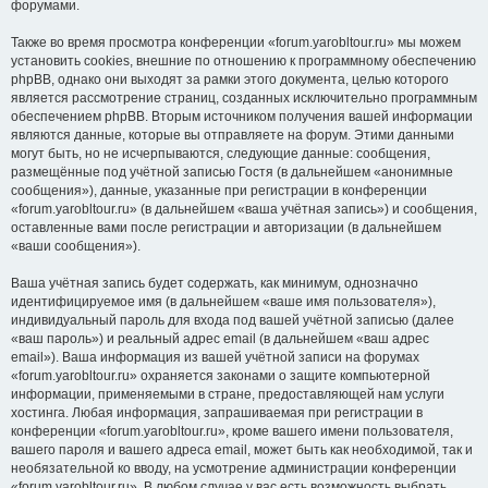
форумами.
Также во время просмотра конференции «forum.yarobltour.ru» мы можем
установить cookies, внешние по отношению к программному обеспечению
phpBB, однако они выходят за рамки этого документа, целью которого
является рассмотрение страниц, созданных исключительно программным
обеспечением phpBB. Вторым источником получения вашей информации
являются данные, которые вы отправляете на форум. Этими данными
могут быть, но не исчерпываются, следующие данные: сообщения,
размещённые под учётной записью Гостя (в дальнейшем «анонимные
сообщения»), данные, указанные при регистрации в конференции
«forum.yarobltour.ru» (в дальнейшем «ваша учётная запись») и сообщения,
оставленные вами после регистрации и авторизации (в дальнейшем
«ваши сообщения»).
Ваша учётная запись будет содержать, как минимум, однозначно
идентифицируемое имя (в дальнейшем «ваше имя пользователя»),
индивидуальный пароль для входа под вашей учётной записью (далее
«ваш пароль») и реальный адрес email (в дальнейшем «ваш адрес
email»). Ваша информация из вашей учётной записи на форумах
«forum.yarobltour.ru» охраняется законами о защите компьютерной
информации, применяемыми в стране, предоставляющей нам услуги
хостинга. Любая информация, запрашиваемая при регистрации в
конференции «forum.yarobltour.ru», кроме вашего имени пользователя,
вашего пароля и вашего адреса email, может быть как необходимой, так и
необязательной ко вводу, на усмотрение администрации конференции
«forum.yarobltour.ru». В любом случае у вас есть возможность выбрать,