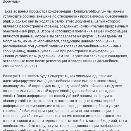
форумами.
Также во время просмотра конференции «forum.yarobltour.ru» мы можем
установить cookies, внешние по отношению к программному обеспечению
phpBB, однако они выходят за рамки этого документа, целью которого
является рассмотрение страниц, созданных исключительно программным
обеспечением phpBB. Вторым источником получения вашей информации
являются данные, которые вы отправляете на форум. Этими данными
могут быть, но не исчерпываются, следующие данные: сообщения,
размещённые под учётной записью Гостя (в дальнейшем «анонимные
сообщения»), данные, указанные при регистрации в конференции
«forum.yarobltour.ru» (в дальнейшем «ваша учётная запись») и сообщения,
оставленные вами после регистрации и авторизации (в дальнейшем
«ваши сообщения»).
Ваша учётная запись будет содержать, как минимум, однозначно
идентифицируемое имя (в дальнейшем «ваше имя пользователя»),
индивидуальный пароль для входа под вашей учётной записью (далее
«ваш пароль») и реальный адрес email (в дальнейшем «ваш адрес
email»). Ваша информация из вашей учётной записи на форумах
«forum.yarobltour.ru» охраняется законами о защите компьютерной
информации, применяемыми в стране, предоставляющей нам услуги
хостинга. Любая информация, запрашиваемая при регистрации в
конференции «forum.yarobltour.ru», кроме вашего имени пользователя,
вашего пароля и вашего адреса email, может быть как необходимой, так и
необязательной ко вводу, на усмотрение администрации конференции
«forum.yarobltour.ru». В любом случае у вас есть возможность выбрать,