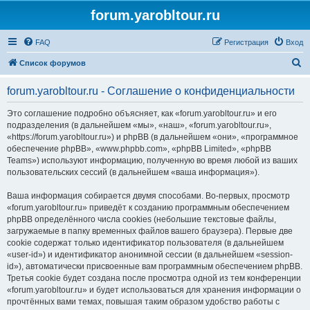
forum.yarobltour.ru
FAQ
Регистрация
Вход
П
Список форумов
о
forum.yarobltour.ru - Соглашение о конфиденциальности
и
с
Это соглашение подробно объясняет, как «forum.yarobltour.ru» и его
подразделения (в дальнейшем «мы», «наш», «forum.yarobltour.ru»,
к
«https://forum.yarobltour.ru») и phpBB (в дальнейшем «они», «программное
обеспечение phpBB», «www.phpbb.com», «phpBB Limited», «phpBB
Teams») используют информацию, полученную во время любой из ваших
пользовательских сессий (в дальнейшем «ваша информация»).
Ваша информация собирается двумя способами. Во-первых, просмотр
«forum.yarobltour.ru» приведёт к созданию программным обеспечением
phpBB определённого числа cookies (небольшие текстовые файлы,
загружаемые в папку временных файлов вашего браузера). Первые две
cookie содержат только идентификатор пользователя (в дальнейшем
«user-id») и идентификатор анонимной сессии (в дальнейшем «session-
id»), автоматически присвоенные вам программным обеспечением phpBB.
Третья cookie будет создана после просмотра одной из тем конференции
«forum.yarobltour.ru» и будет использоваться для хранения информации о
прочтённых вами темах, повышая таким образом удобство работы с