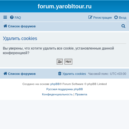
forum.yarobltour.ru
FAQ
Регистрация
Вход
П
Список форумов
о
Удалить cookies
и
с
Вы уверены, что хотите удалить все cookie, установленные данной
конференцией?
к
Список форумов
Удалить cookies
Часовой пояс:
UTC+03:00
Создано на основе
phpBB
® Forum Software © phpBB Limited
Русская поддержка phpBB
Конфиденциальность
|
Правила