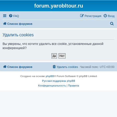
forum.yarobltour.ru
FAQ
Регистрация
Вход
П
Список форумов
о
Удалить cookies
и
с
Вы уверены, что хотите удалить все cookie, установленные данной
конференцией?
к
Список форумов
Удалить cookies
Часовой пояс:
UTC+03:00
Создано на основе
phpBB
® Forum Software © phpBB Limited
Русская поддержка phpBB
Конфиденциальность
|
Правила