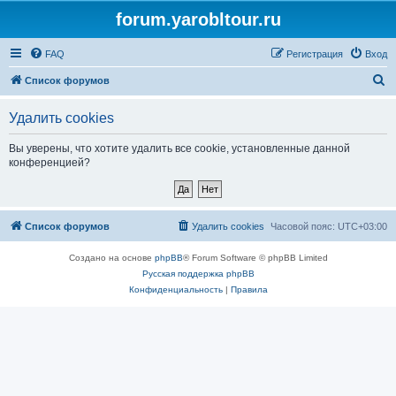
forum.yarobltour.ru
FAQ
Регистрация
Вход
П
Список форумов
о
Удалить cookies
и
с
Вы уверены, что хотите удалить все cookie, установленные данной
конференцией?
к
Список форумов
Удалить cookies
Часовой пояс:
UTC+03:00
Создано на основе
phpBB
® Forum Software © phpBB Limited
Русская поддержка phpBB
Конфиденциальность
|
Правила