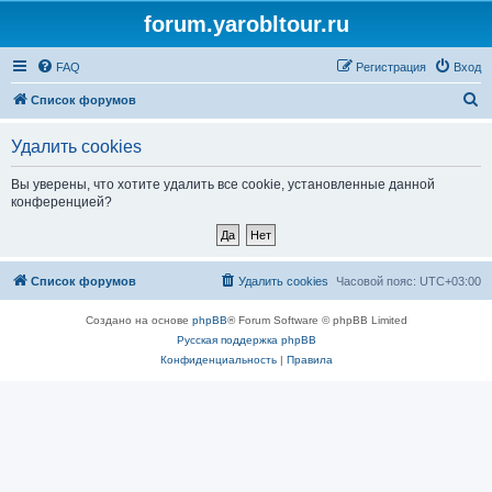
forum.yarobltour.ru
FAQ
Регистрация
Вход
П
Список форумов
о
Удалить cookies
и
с
Вы уверены, что хотите удалить все cookie, установленные данной
конференцией?
к
Список форумов
Удалить cookies
Часовой пояс:
UTC+03:00
Создано на основе
phpBB
® Forum Software © phpBB Limited
Русская поддержка phpBB
Конфиденциальность
|
Правила