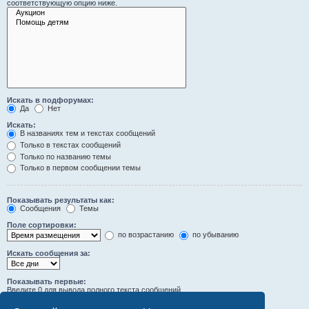
соответствующую опцию ниже.
Искать в подфорумах:
Да
Нет
Искать:
В названиях тем и текстах сообщений
Только в текстах сообщений
Только по названию темы
Только в первом сообщении темы
Показывать результаты как:
Сообщения
Темы
Поле сортировки:
по возрастанию
по убыванию
Искать сообщения за:
Показывать первые:
Введите 0 для вывода полного текста сообщений.
символов сообщений