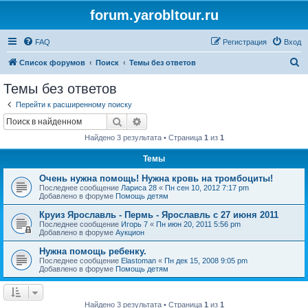
forum.yarobltour.ru
FAQ
Регистрация
Вход
П
Список форумов
Поиск
Темы без ответов
о
Темы без ответов
и
Перейти к расширенному поиску
с
Поиск
Расширенный поиск
к
Найдено 3 результата • Страница
1
из
1
Темы
Очень нужна помощь! Нужна кровь на тромбоциты!
Последнее сообщение
Лариса 28
«
Пн сен 10, 2012 7:17 pm
Добавлено в форуме
Помощь детям
Круиз Ярославль - Пермь - Ярославль с 27 июня 2011
Последнее сообщение
Игорь 7
«
Пн июн 20, 2011 5:56 pm
Добавлено в форуме
Аукцион
Нужна помощь ребенку.
Последнее сообщение
Elastoman
«
Пн дек 15, 2008 9:05 pm
Добавлено в форуме
Помощь детям
Найдено 3 результата • Страница
1
из
1