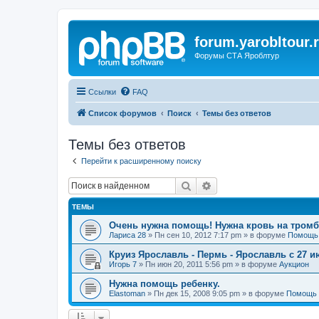
forum.yarobltour.
Форумы СТА Яроблтур
Ссылки
FAQ
Список форумов
Поиск
Темы без ответов
Темы без ответов
Перейти к расширенному поиску
Поиск
Расширенный поиск
ТЕМЫ
Очень нужна помощь! Нужна кровь на тром
Лариса 28
»
Пн сен 10, 2012 7:17 pm
» в форуме
Помощь
Круиз Ярославль - Пермь - Ярославль с 27 и
Игорь 7
»
Пн июн 20, 2011 5:56 pm
» в форуме
Аукцион
Нужна помощь ребенку.
Elastoman
»
Пн дек 15, 2008 9:05 pm
» в форуме
Помощь 