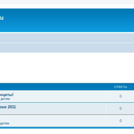
ru
ОТВЕТЫ
боциты!
0
 детям
юня 2011
0
0
детям