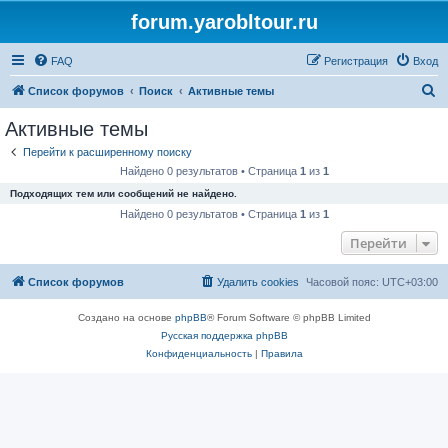
forum.yarobltour.ru
FAQ
Регистрация
Вход
П
Список форумов
Поиск
Активные темы
о
Активные темы
и
Перейти к расширенному поиску
с
Найдено 0 результатов • Страница
1
из
1
к
Подходящих тем или сообщений не найдено.
Найдено 0 результатов • Страница
1
из
1
Перейти
Список форумов
Удалить cookies
Часовой пояс:
UTC+03:00
Создано на основе
phpBB
® Forum Software © phpBB Limited
Русская поддержка phpBB
Конфиденциальность
|
Правила