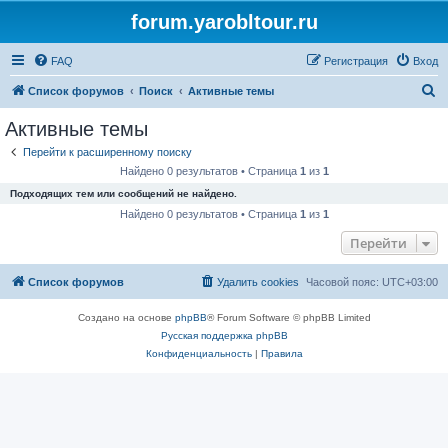
forum.yarobltour.ru
FAQ
Регистрация
Вход
П
Список форумов
Поиск
Активные темы
о
Активные темы
и
Перейти к расширенному поиску
с
Найдено 0 результатов • Страница
1
из
1
к
Подходящих тем или сообщений не найдено.
Найдено 0 результатов • Страница
1
из
1
Перейти
Список форумов
Удалить cookies
Часовой пояс:
UTC+03:00
Создано на основе
phpBB
® Forum Software © phpBB Limited
Русская поддержка phpBB
Конфиденциальность
|
Правила