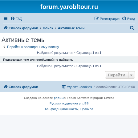
forum.yarobltour.ru
FAQ
Регистрация
Вход
П
Список форумов
Поиск
Активные темы
о
Активные темы
и
Перейти к расширенному поиску
с
Найдено 0 результатов • Страница
1
из
1
к
Подходящих тем или сообщений не найдено.
Найдено 0 результатов • Страница
1
из
1
Перейти
Список форумов
Удалить cookies
Часовой пояс:
UTC+03:00
Создано на основе
phpBB
® Forum Software © phpBB Limited
Русская поддержка phpBB
Конфиденциальность
|
Правила