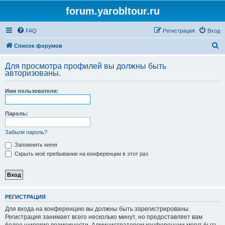
forum.yarobltour.ru
FAQ
Регистрация
Вход
П
Список форумов
о
Для просмотра профилей вы должны быть
и
авторизованы.
с
Имя пользователя:
к
Пароль:
Забыли пароль?
Запомнить меня
Скрыть моё пребывание на конференции в этот раз
РЕГИСТРАЦИЯ
Для входа на конференцию вы должны быть зарегистрированы.
Регистрация занимает всего несколько минут, но предоставляет вам
более широкие возможности. Администратором конференции могут быть