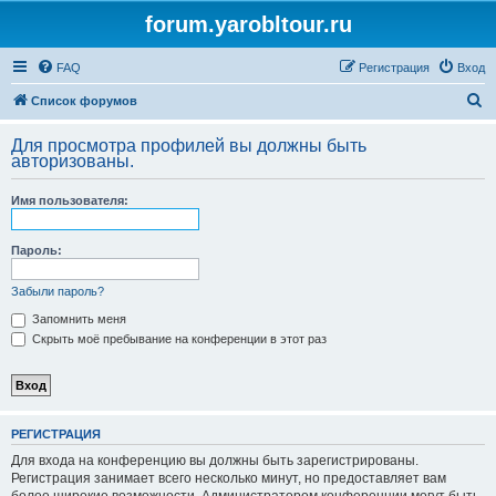
forum.yarobltour.ru
FAQ
Регистрация
Вход
П
Список форумов
о
Для просмотра профилей вы должны быть
и
авторизованы.
с
Имя пользователя:
к
Пароль:
Забыли пароль?
Запомнить меня
Скрыть моё пребывание на конференции в этот раз
РЕГИСТРАЦИЯ
Для входа на конференцию вы должны быть зарегистрированы.
Регистрация занимает всего несколько минут, но предоставляет вам
более широкие возможности. Администратором конференции могут быть