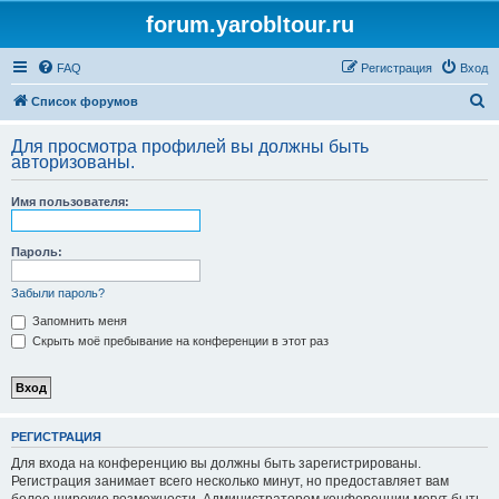
forum.yarobltour.ru
FAQ
Регистрация
Вход
П
Список форумов
о
Для просмотра профилей вы должны быть
и
авторизованы.
с
Имя пользователя:
к
Пароль:
Забыли пароль?
Запомнить меня
Скрыть моё пребывание на конференции в этот раз
РЕГИСТРАЦИЯ
Для входа на конференцию вы должны быть зарегистрированы.
Регистрация занимает всего несколько минут, но предоставляет вам
более широкие возможности. Администратором конференции могут быть