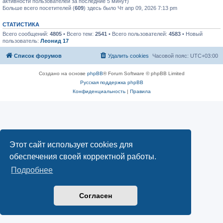
активности пользователей за последние 5 минут)
Больше всего посетителей (
609
) здесь было Чт апр 09, 2026 7:13 pm
СТАТИСТИКА
Всего сообщений:
4805
• Всего тем:
2541
• Всего пользователей:
4583
• Новый
пользователь:
Леонид 17
Список форумов
Удалить cookies
Часовой пояс:
UTC+03:00
Создано на основе
phpBB
® Forum Software © phpBB Limited
Русская поддержка phpBB
Конфиденциальность
|
Правила
Этот сайт использует cookies для
обеспечения своей корректной работы.
Подробнее
Согласен