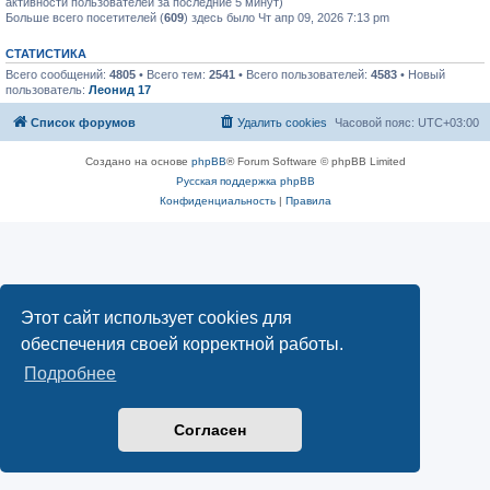
активности пользователей за последние 5 минут)
Больше всего посетителей (
609
) здесь было Чт апр 09, 2026 7:13 pm
СТАТИСТИКА
Всего сообщений:
4805
• Всего тем:
2541
• Всего пользователей:
4583
• Новый
пользователь:
Леонид 17
Список форумов
Удалить cookies
Часовой пояс:
UTC+03:00
Создано на основе
phpBB
® Forum Software © phpBB Limited
Русская поддержка phpBB
Конфиденциальность
|
Правила
Этот сайт использует cookies для
обеспечения своей корректной работы.
Подробнее
Согласен