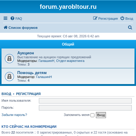
forum.yarobltour.ru
FAQ
Регистрация
Вход
П
Список форумов
о
Текущее время: Сб авг 08, 2026 6:42 am
и
Общий
с
Аукцион
к
Выставление на аукцион горящих предложений
Модераторы:
ГалашинН
,
Отдел маркетинга
Темы:
3
Помощь детям
Модератор:
ГалашинН
Темы:
4
ВХОД
•
РЕГИСТРАЦИЯ
Имя пользователя:
Пароль:
Забыли пароль?
Запомнить меня
КТО СЕЙЧАС НА КОНФЕРЕНЦИИ
Всего
22
посетителя :: 0 зарегистрированных, 0 скрытых и 22 гостя (основано на