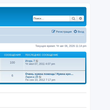
Поиск
Расширенный по
Регистрация
Вход
Текущее время: Чт авг 06, 2026 11:14 pm
СООБЩЕНИЯ
ПОСЛЕДНЕЕ СООБЩЕНИЕ
П
Игорь 7
100
е
Чт июл 07, 2011 4:07 pm
р
е
й
Очень нужна помощь! Нужна кро…
6
т
П
Лариса 28
и
е
Пн сен 10, 2012 7:17 pm
к
р
п
е
о
й
с
т
л
и
е
к
д
п
н
о
е
с
м
л