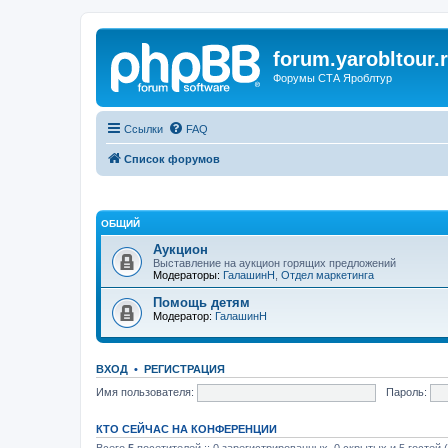
forum.yarobltour.
Форумы СТА Яроблтур
Ссылки
FAQ
Список форумов
ОБЩИЙ
Аукцион
Выставление на аукцион горящих предложений
Модераторы:
ГалашинН
,
Отдел маркетинга
Помощь детям
Модератор:
ГалашинН
ВХОД
•
РЕГИСТРАЦИЯ
Имя пользователя:
Пароль:
КТО СЕЙЧАС НА КОНФЕРЕНЦИИ