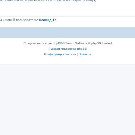
 (основано на активности пользователей за последние 5 минут)
3
• Новый пользователь:
Леонид 17
Создано на основе
phpBB
® Forum Software © phpBB Limited
Русская поддержка phpBB
Конфиденциальность
|
Правила