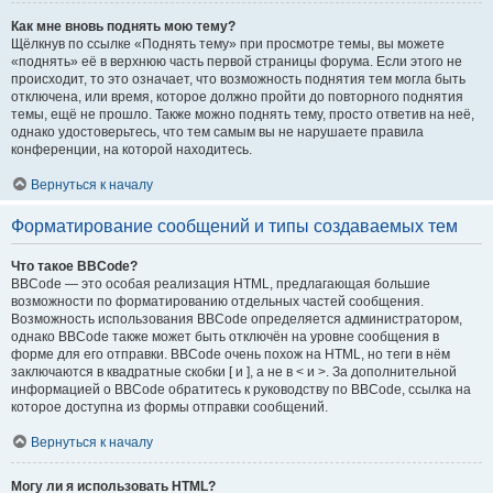
Как мне вновь поднять мою тему?
Щёлкнув по ссылке «Поднять тему» при просмотре темы, вы можете
«поднять» её в верхнюю часть первой страницы форума. Если этого не
происходит, то это означает, что возможность поднятия тем могла быть
отключена, или время, которое должно пройти до повторного поднятия
темы, ещё не прошло. Также можно поднять тему, просто ответив на неё,
однако удостоверьтесь, что тем самым вы не нарушаете правила
конференции, на которой находитесь.
Вернуться к началу
Форматирование сообщений и типы создаваемых тем
Что такое BBCode?
BBCode — это особая реализация HTML, предлагающая большие
возможности по форматированию отдельных частей сообщения.
Возможность использования BBCode определяется администратором,
однако BBCode также может быть отключён на уровне сообщения в
форме для его отправки. BBCode очень похож на HTML, но теги в нём
заключаются в квадратные скобки [ и ], а не в < и >. За дополнительной
информацией о BBCode обратитесь к руководству по BBCode, ссылка на
которое доступна из формы отправки сообщений.
Вернуться к началу
Могу ли я использовать HTML?