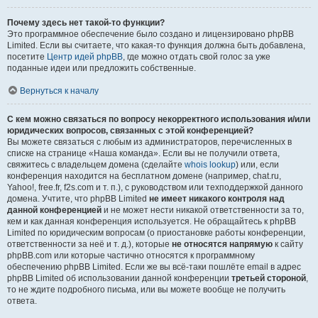
Почему здесь нет такой-то функции?
Это программное обеспечение было создано и лицензировано phpBB
Limited. Если вы считаете, что какая-то функция должна быть добавлена,
посетите
Центр идей phpBB
, где можно отдать свой голос за уже
поданные идеи или предложить собственные.
Вернуться к началу
С кем можно связаться по вопросу некорректного использования и/или
юридических вопросов, связанных с этой конференцией?
Вы можете связаться с любым из администраторов, перечисленных в
списке на странице «Наша команда». Если вы не получили ответа,
свяжитесь с владельцем домена (сделайте
whois lookup
) или, если
конференция находится на бесплатном домене (например, chat.ru,
Yahoo!, free.fr, f2s.com и т. п.), с руководством или техподдержкой данного
домена. Учтите, что phpBB Limited
не имеет никакого контроля над
данной конференцией
и не может нести никакой ответственности за то,
кем и как данная конференция используется. Не обращайтесь к phpBB
Limited по юридическим вопросам (о приостановке работы конференции,
ответственности за неё и т. д.), которые
не относятся напрямую
к сайту
phpBB.com или которые частично относятся к программному
обеспечению phpBB Limited. Если же вы всё-таки пошлёте email в адрес
phpBB Limited об использовании данной конференции
третьей стороной
,
то не ждите подробного письма, или вы можете вообще не получить
ответа.