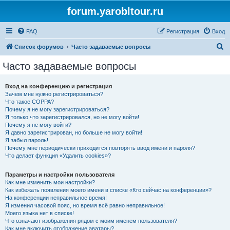
forum.yarobltour.ru
FAQ
Регистрация
Вход
П
Список форумов
Часто задаваемые вопросы
о
Часто задаваемые вопросы
и
с
Вход на конференцию и регистрация
Зачем мне нужно регистрироваться?
к
Что такое COPPA?
Почему я не могу зарегистрироваться?
Я только что зарегистрировался, но не могу войти!
Почему я не могу войти?
Я давно зарегистрирован, но больше не могу войти!
Я забыл пароль!
Почему мне периодически приходится повторять ввод имени и пароля?
Что делает функция «Удалить cookies»?
Параметры и настройки пользователя
Как мне изменить мои настройки?
Как избежать появления моего имени в списке «Кто сейчас на конференции»?
На конференции неправильное время!
Я изменил часовой пояс, но время всё равно неправильное!
Моего языка нет в списке!
Что означают изображения рядом с моим именем пользователя?
Как мне включить отображение аватары?