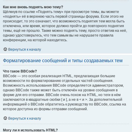
Как мне вновь поднять мою тему?
Щёлкнув по ссылке «Поднять тему» при просмотре темы, вы можете
«поднять» её в верхнюю часть первой страницы форума. Если этого не
происходит, то это означает, что возможность поднятия тем могла быть
отключена, или время, которое должно пройти до повторного поднятия
темы, ещё не прошло. Также можно поднять тему, просто ответив на неё,
однако удостоверьтесь, что тем самым вы не нарушаете правила
конференции, на которой находитесь.
Вернуться к началу
Форматирование сообщений и типы создаваемых тем
Что такое BBCode?
BBCode — это особая реализация HTML, предлагающая большие
возможности по форматированию отдельных частей сообщения.
Возможность использования BBCode определяется администратором,
однако BBCode также может быть отключён на уровне сообщения в
форме для его отправки. BBCode очень похож на HTML, но теги в нём
заключаются в квадратные скобки [ и ], а не в < и >. За дополнительной
информацией о BBCode обратитесь к руководству по BBCode, ссылка на
которое доступна из формы отправки сообщений.
Вернуться к началу
Могу ли я использовать HTML?