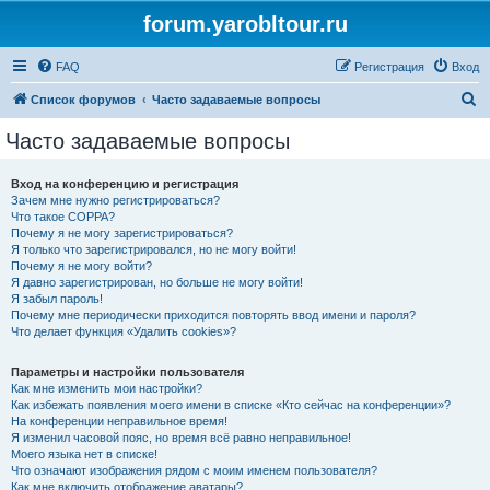
forum.yarobltour.ru
FAQ
Регистрация
Вход
П
Список форумов
Часто задаваемые вопросы
о
Часто задаваемые вопросы
и
с
Вход на конференцию и регистрация
Зачем мне нужно регистрироваться?
к
Что такое COPPA?
Почему я не могу зарегистрироваться?
Я только что зарегистрировался, но не могу войти!
Почему я не могу войти?
Я давно зарегистрирован, но больше не могу войти!
Я забыл пароль!
Почему мне периодически приходится повторять ввод имени и пароля?
Что делает функция «Удалить cookies»?
Параметры и настройки пользователя
Как мне изменить мои настройки?
Как избежать появления моего имени в списке «Кто сейчас на конференции»?
На конференции неправильное время!
Я изменил часовой пояс, но время всё равно неправильное!
Моего языка нет в списке!
Что означают изображения рядом с моим именем пользователя?
Как мне включить отображение аватары?