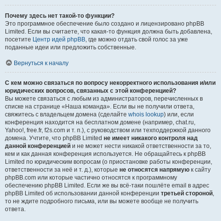
Почему здесь нет такой-то функции?
Это программное обеспечение было создано и лицензировано phpBB
Limited. Если вы считаете, что какая-то функция должна быть добавлена,
посетите
Центр идей phpBB
, где можно отдать свой голос за уже
поданные идеи или предложить собственные.
Вернуться к началу
С кем можно связаться по вопросу некорректного использования и/или
юридических вопросов, связанных с этой конференцией?
Вы можете связаться с любым из администраторов, перечисленных в
списке на странице «Наша команда». Если вы не получили ответа,
свяжитесь с владельцем домена (сделайте
whois lookup
) или, если
конференция находится на бесплатном домене (например, chat.ru,
Yahoo!, free.fr, f2s.com и т. п.), с руководством или техподдержкой данного
домена. Учтите, что phpBB Limited
не имеет никакого контроля над
данной конференцией
и не может нести никакой ответственности за то,
кем и как данная конференция используется. Не обращайтесь к phpBB
Limited по юридическим вопросам (о приостановке работы конференции,
ответственности за неё и т. д.), которые
не относятся напрямую
к сайту
phpBB.com или которые частично относятся к программному
обеспечению phpBB Limited. Если же вы всё-таки пошлёте email в адрес
phpBB Limited об использовании данной конференции
третьей стороной
,
то не ждите подробного письма, или вы можете вообще не получить
ответа.