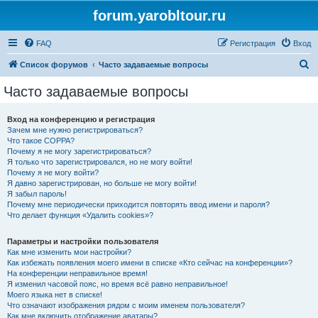
forum.yarobltour.ru
FAQ
Регистрация
Вход
П
Список форумов
Часто задаваемые вопросы
о
Часто задаваемые вопросы
и
с
Вход на конференцию и регистрация
Зачем мне нужно регистрироваться?
к
Что такое COPPA?
Почему я не могу зарегистрироваться?
Я только что зарегистрировался, но не могу войти!
Почему я не могу войти?
Я давно зарегистрирован, но больше не могу войти!
Я забыл пароль!
Почему мне периодически приходится повторять ввод имени и пароля?
Что делает функция «Удалить cookies»?
Параметры и настройки пользователя
Как мне изменить мои настройки?
Как избежать появления моего имени в списке «Кто сейчас на конференции»?
На конференции неправильное время!
Я изменил часовой пояс, но время всё равно неправильное!
Моего языка нет в списке!
Что означают изображения рядом с моим именем пользователя?
Как мне включить отображение аватары?