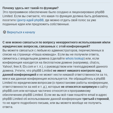
Почему здесь нет такой-то функции?
Это программное обеспечение было создано и лицензировано phpBB
Limited. Если вы считаете, что какая-то функция должна быть добавлена,
посетите
Центр идей phpBB
, где можно отдать свой голос за уже
поданные идеи или предложить собственные.
Вернуться к началу
С кем можно связаться по вопросу некорректного использования и/или
юридических вопросов, связанных с этой конференцией?
Вы можете связаться с любым из администраторов, перечисленных в
списке на странице «Наша команда». Если вы не получили ответа,
свяжитесь с владельцем домена (сделайте
whois lookup
) или, если
конференция находится на бесплатном домене (например, chat.ru,
Yahoo!, free.fr, f2s.com и т. п.), с руководством или техподдержкой данного
домена. Учтите, что phpBB Limited
не имеет никакого контроля над
данной конференцией
и не может нести никакой ответственности за то,
кем и как данная конференция используется. Не обращайтесь к phpBB
Limited по юридическим вопросам (о приостановке работы конференции,
ответственности за неё и т. д.), которые
не относятся напрямую
к сайту
phpBB.com или которые частично относятся к программному
обеспечению phpBB Limited. Если же вы всё-таки пошлёте email в адрес
phpBB Limited об использовании данной конференции
третьей стороной
,
то не ждите подробного письма, или вы можете вообще не получить
ответа.