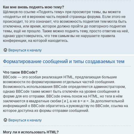
Как мне вновь поднять мою тему?
Щёлкнув по ссылке «Поднять тему» при просмотре темы, вы можете
«поднять» её в верхнюю часть первой страницы форума. Если этого не
происходит, то это означает, что возможность поднятия тем могла быть
отключена, или время, которое должно пройти до повторного поднятия
темы, ещё не прошло. Также можно поднять тему, просто ответив на неё,
однако удостоверьтесь, что тем самым вы не нарушаете правила
конференции, на которой находитесь.
Вернуться к началу
Форматирование сообщений и типы создаваемых тем
Что такое BBCode?
BBCode — это особая реализация HTML, предлагающая большие
возможности по форматированию отдельных частей сообщения.
Возможность использования BBCode определяется администратором,
однако BBCode также может быть отключён на уровне сообщения в
форме для его отправки. BBCode очень похож на HTML, но теги в нём
заключаются в квадратные скобки [ и ], а не в < и >. За дополнительной
информацией о BBCode обратитесь к руководству по BBCode, ссылка на
которое доступна из формы отправки сообщений.
Вернуться к началу
Могу ли я использовать HTML?