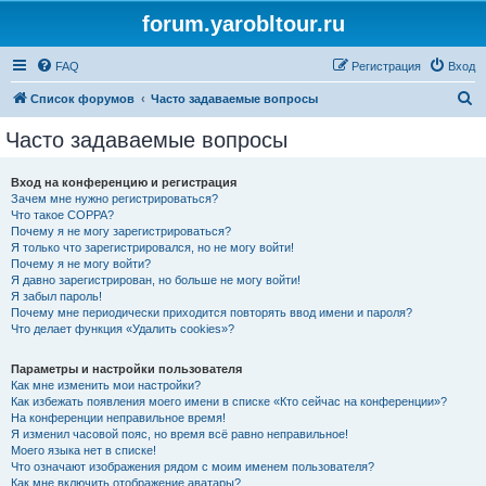
forum.yarobltour.ru
FAQ
Регистрация
Вход
П
Список форумов
Часто задаваемые вопросы
о
Часто задаваемые вопросы
и
с
Вход на конференцию и регистрация
Зачем мне нужно регистрироваться?
к
Что такое COPPA?
Почему я не могу зарегистрироваться?
Я только что зарегистрировался, но не могу войти!
Почему я не могу войти?
Я давно зарегистрирован, но больше не могу войти!
Я забыл пароль!
Почему мне периодически приходится повторять ввод имени и пароля?
Что делает функция «Удалить cookies»?
Параметры и настройки пользователя
Как мне изменить мои настройки?
Как избежать появления моего имени в списке «Кто сейчас на конференции»?
На конференции неправильное время!
Я изменил часовой пояс, но время всё равно неправильное!
Моего языка нет в списке!
Что означают изображения рядом с моим именем пользователя?
Как мне включить отображение аватары?