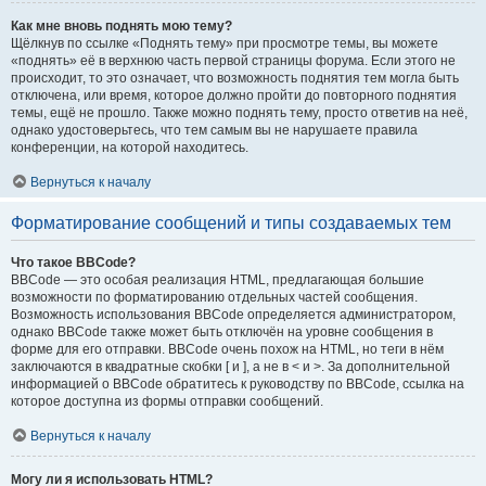
Как мне вновь поднять мою тему?
Щёлкнув по ссылке «Поднять тему» при просмотре темы, вы можете
«поднять» её в верхнюю часть первой страницы форума. Если этого не
происходит, то это означает, что возможность поднятия тем могла быть
отключена, или время, которое должно пройти до повторного поднятия
темы, ещё не прошло. Также можно поднять тему, просто ответив на неё,
однако удостоверьтесь, что тем самым вы не нарушаете правила
конференции, на которой находитесь.
Вернуться к началу
Форматирование сообщений и типы создаваемых тем
Что такое BBCode?
BBCode — это особая реализация HTML, предлагающая большие
возможности по форматированию отдельных частей сообщения.
Возможность использования BBCode определяется администратором,
однако BBCode также может быть отключён на уровне сообщения в
форме для его отправки. BBCode очень похож на HTML, но теги в нём
заключаются в квадратные скобки [ и ], а не в < и >. За дополнительной
информацией о BBCode обратитесь к руководству по BBCode, ссылка на
которое доступна из формы отправки сообщений.
Вернуться к началу
Могу ли я использовать HTML?