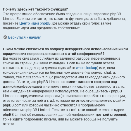
Почему здесь нет такой-то функции?
Это программное обеспечение было создано и лицензировано phpBB
Limited. Если вы считаете, что какая-то функция должна быть добавлена,
посетите
Центр идей phpBB
, где можно отдать свой голос за уже
поданные идеи или предложить собственные.
Вернуться к началу
С кем можно связаться по вопросу некорректного использования и/или
юридических вопросов, связанных с этой конференцией?
Вы можете связаться с любым из администраторов, перечисленных в
списке на странице «Наша команда». Если вы не получили ответа,
свяжитесь с владельцем домена (сделайте
whois lookup
) или, если
конференция находится на бесплатном домене (например, chat.ru,
Yahoo!, free.fr, f2s.com и т. п.), с руководством или техподдержкой данного
домена. Учтите, что phpBB Limited
не имеет никакого контроля над
данной конференцией
и не может нести никакой ответственности за то,
кем и как данная конференция используется. Не обращайтесь к phpBB
Limited по юридическим вопросам (о приостановке работы конференции,
ответственности за неё и т. д.), которые
не относятся напрямую
к сайту
phpBB.com или которые частично относятся к программному
обеспечению phpBB Limited. Если же вы всё-таки пошлёте email в адрес
phpBB Limited об использовании данной конференции
третьей стороной
,
то не ждите подробного письма, или вы можете вообще не получить
ответа.