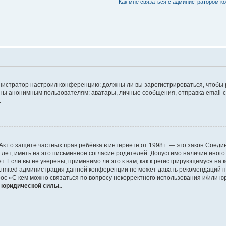
Как мне связаться с администратором 
дминистратор настроил конференцию: должны ли вы зарегистрироваться, чтобы
 анонимным пользователям: аватары, личные сообщения, отправка email-сооб
.
 или Акт о защите частных прав ребёнка в интернете от 1998 г. — это закон Со
т, иметь на это письменное согласие родителей. Допустимо наличие иного
 Если вы не уверены, применимо ли это к вам, как к регистрирующемуся на 
Limited администрация данной конференции не может давать рекомендаций 
ос «С кем можно связаться по вопросу некорректного использования и/или ю
т юридической силы.
.