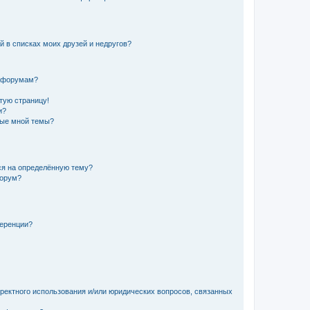
й в списках моих друзей и недругов?
и форумам?
стую страницу!
и?
ные мной темы?
ься на определённую тему?
форум?
ференции?
рректного использования и/или юридических вопросов, связанных