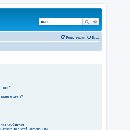
Поиск
Расширенный по
Регистрация
Вход
 в них?
 разные цвета?
чные сообщения!
 от кого-то с этой конференции!