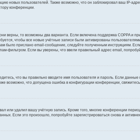
ию новых пользователей. Также возможно, что он заблокировал ваш IP-адре
атору конференции.
они верны, то возможны два варианта. Если включена поддержка COPPA и при 
уется, чтобы все новые учётные записи были активированы пользователями
ам было прислано email-сообщение, следуйте полученным инструкциям. Если
пам-фильтром. Если вы уверены, что ввели правильный адрес email, попробу
едитесь, что вы правильно вводите имя пользователя и пароль. Если данные
Также возможно, что допущена ошибка в конфигурации конференции, свяжитес
вал или удалил вашу учётную запись. Кроме того, многие конференции перио
ных. Если это произошло, попробуйте зарегистрироваться снова и активнее 