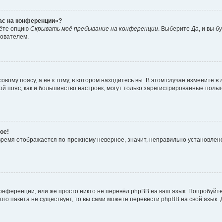
час на конференции»?
дёте опцию
Скрывать моё пребывание на конференции
. Выберите
Да
, и вы 
зователем.
вому поясу, а не к тому, в котором находитесь вы. В этом случае измените в 
овой пояс, как и большинство настроек, могут только зарегистрированные пол
ое!
о время отображается по-прежнему неверное, значит, неправильно установле
онференции, или же просто никто не перевёл phpBB на ваш язык. Попробуйт
вого пакета не существует, то вы сами можете перевести phpBB на свой язы