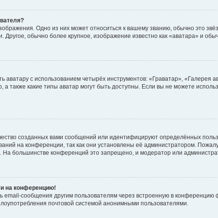
ователя?
зображения. Одно из них может относиться к вашему званию, обычно это звёзд
. Другое, обычно более крупное, изображение известно как «аватара» и обы
ь аватару с использованием четырёх инструментов: «Граватар», «Галерея а
, а также какие типы аватар могут быть доступны. Если вы не можете испол
чество созданных вами сообщений или идентифицируют определённых польз
аний на конференции, так как они установлены её администратором. Пожал
е. На большинстве конференций это запрещено, и модератор или администра
ти на конференцию!
ь email-сообщения другим пользователям через встроенную в конференцию ф
ь злоупотребления почтовой системой анонимными пользователями.