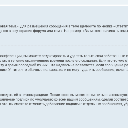
овая тема». Для размещения сообщения в теме щёлкните по кнопке «Ответит
ится внизу страниц форума или темы. Например: «Вы можете начинать темы»
конференции, вы можете редактировать и удалять только свои собственные 
ько в течение ограниченного времени после его создания. Если кто-то уже 
дату и время последней из них. Эта надпись не появляется, если сообщение 
ию. Учтите, что обычные пользователи не могут удалить сообщение, если на 
создать её в личном разделе. После этого вы можете отметить флажком пун
обавление подписи по умолчанию ко всем вашим сообщениям, сделав соотве
а это, вы сможете отменить добавление подписи в отдельных сообщениях, у