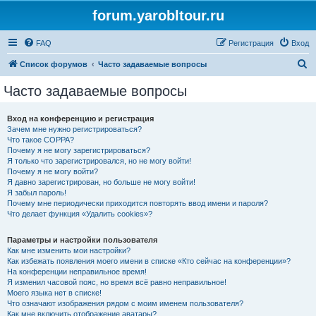
forum.yarobltour.ru
FAQ
Регистрация
Вход
П
Список форумов
Часто задаваемые вопросы
о
Часто задаваемые вопросы
и
с
Вход на конференцию и регистрация
Зачем мне нужно регистрироваться?
к
Что такое COPPA?
Почему я не могу зарегистрироваться?
Я только что зарегистрировался, но не могу войти!
Почему я не могу войти?
Я давно зарегистрирован, но больше не могу войти!
Я забыл пароль!
Почему мне периодически приходится повторять ввод имени и пароля?
Что делает функция «Удалить cookies»?
Параметры и настройки пользователя
Как мне изменить мои настройки?
Как избежать появления моего имени в списке «Кто сейчас на конференции»?
На конференции неправильное время!
Я изменил часовой пояс, но время всё равно неправильное!
Моего языка нет в списке!
Что означают изображения рядом с моим именем пользователя?
Как мне включить отображение аватары?