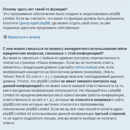
Почему здесь нет такой-то функции?
Это программное обеспечение было создано и лицензировано phpBB
Limited. Если вы считаете, что какая-то функция должна быть добавлена,
посетите
Центр идей phpBB
, где можно отдать свой голос за уже
поданные идеи или предложить собственные.
Вернуться к началу
С кем можно связаться по вопросу некорректного использования и/или
юридических вопросов, связанных с этой конференцией?
Вы можете связаться с любым из администраторов, перечисленных в
списке на странице «Наша команда». Если вы не получили ответа,
свяжитесь с владельцем домена (сделайте
whois lookup
) или, если
конференция находится на бесплатном домене (например, chat.ru,
Yahoo!, free.fr, f2s.com и т. п.), с руководством или техподдержкой данного
домена. Учтите, что phpBB Limited
не имеет никакого контроля над
данной конференцией
и не может нести никакой ответственности за то,
кем и как данная конференция используется. Не обращайтесь к phpBB
Limited по юридическим вопросам (о приостановке работы конференции,
ответственности за неё и т. д.), которые
не относятся напрямую
к сайту
phpBB.com или которые частично относятся к программному
обеспечению phpBB Limited. Если же вы всё-таки пошлёте email в адрес
phpBB Limited об использовании данной конференции
третьей стороной
,
то не ждите подробного письма, или вы можете вообще не получить
ответа.