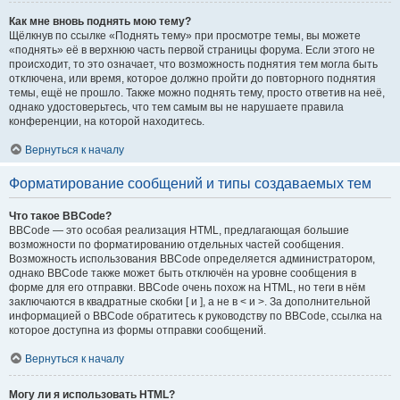
Как мне вновь поднять мою тему?
Щёлкнув по ссылке «Поднять тему» при просмотре темы, вы можете
«поднять» её в верхнюю часть первой страницы форума. Если этого не
происходит, то это означает, что возможность поднятия тем могла быть
отключена, или время, которое должно пройти до повторного поднятия
темы, ещё не прошло. Также можно поднять тему, просто ответив на неё,
однако удостоверьтесь, что тем самым вы не нарушаете правила
конференции, на которой находитесь.
Вернуться к началу
Форматирование сообщений и типы создаваемых тем
Что такое BBCode?
BBCode — это особая реализация HTML, предлагающая большие
возможности по форматированию отдельных частей сообщения.
Возможность использования BBCode определяется администратором,
однако BBCode также может быть отключён на уровне сообщения в
форме для его отправки. BBCode очень похож на HTML, но теги в нём
заключаются в квадратные скобки [ и ], а не в < и >. За дополнительной
информацией о BBCode обратитесь к руководству по BBCode, ссылка на
которое доступна из формы отправки сообщений.
Вернуться к началу
Могу ли я использовать HTML?